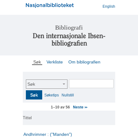
English
Bibliografi
Den internasjonale Ibsen-
bibliografien
Søk
Verkliste
Om bibliografien
Søk
Søk
Søketips
Nullstill
Neste
1–10 av 56
>>
Tittel
Andhrimner : ("Manden")