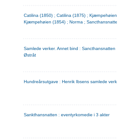
Catilina (1850) ; Catilina (1875) ; Kjæmpehøien (1850) ;
Kjæmpehøien (1854) ; Norma ; Sancthansnatten
Samlede verker. Annet bind : Sancthansnatten ; Fru Inger ti
Østråt
Hundreårsutgave : Henrik Ibsens samlede verker. 2
Sankthansnatten : eventyrkomedie i 3 akter