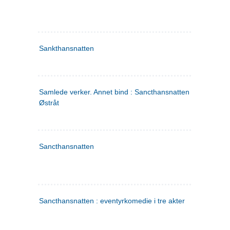
Sankthansnatten
Samlede verker. Annet bind : Sancthansnatten ; Fru Inger ti
Østråt
Sancthansnatten
Sancthansnatten : eventyrkomedie i tre akter