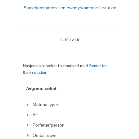
Sankthansnatten : en eventyrkomedie i tre akter
1–10 av 10
Nasjonalbiblioteket i samarbeid med
Senter for
Ibsen-studier
Avgrens søket
Materialtyper
År
Forfatter/person
Omtalt navn