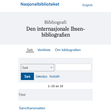
English
Bibliografi
Den internasjonale Ibsen-
bibliografien
Søk
Verkliste
Om bibliografien
Søk
Søk
Søketips
Nullstill
1–10 av 10
Tittel
Sancthansnatten