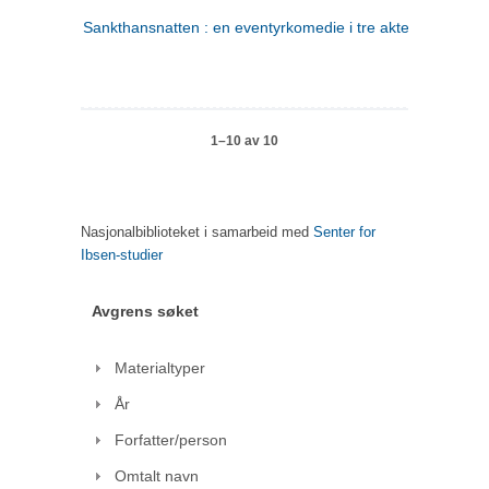
Sankthansnatten : en eventyrkomedie i tre akter
1–10 av 10
Nasjonalbiblioteket i samarbeid med
Senter for
Ibsen-studier
Avgrens søket
Materialtyper
År
Forfatter/person
Omtalt navn