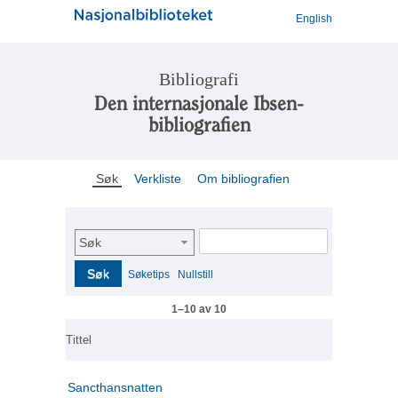
English
Bibliografi
Den internasjonale Ibsen-
bibliografien
Søk
Verkliste
Om bibliografien
Søk
Søk
Søketips
Nullstill
1–10 av 10
Tittel
Sancthansnatten