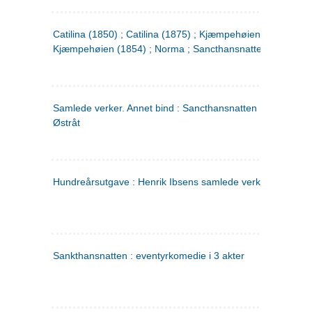
Catilina (1850) ; Catilina (1875) ; Kjæmpehøien (1850) ;
Kjæmpehøien (1854) ; Norma ; Sancthansnatten
Samlede verker. Annet bind : Sancthansnatten ; Fru Inger ti
Østråt
Hundreårsutgave : Henrik Ibsens samlede verker. 2
Sankthansnatten : eventyrkomedie i 3 akter