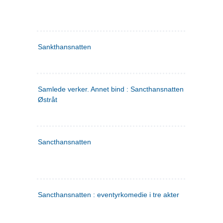
Sankthansnatten
Samlede verker. Annet bind : Sancthansnatten ; Fru Inger ti
Østråt
Sancthansnatten
Sancthansnatten : eventyrkomedie i tre akter