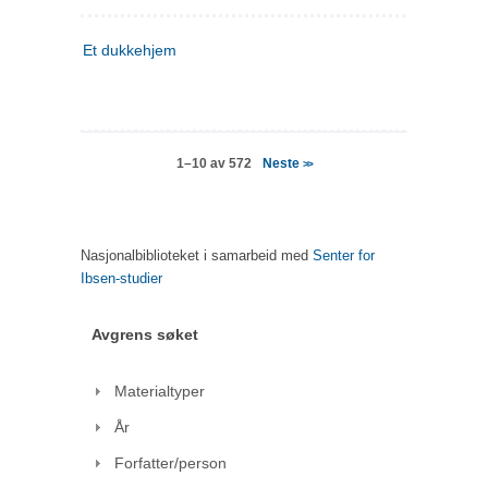
Et dukkehjem
Neste
1–10 av 572
>>
Nasjonalbiblioteket i samarbeid med
Senter for
Ibsen-studier
Avgrens søket
Materialtyper
År
Forfatter/person