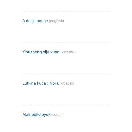
A doll's house
(engelsk)
Yibusheng xiju xuan
(kinesisk)
Lutkina kuća : Nora
(kroatisk)
Malî bûkeleyek
(sorani)