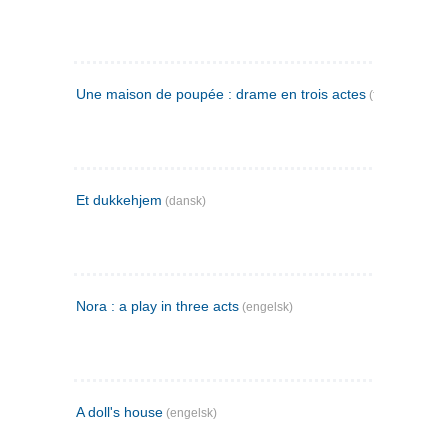
Une maison de poupée : drame en trois actes
(fransk)
Et dukkehjem
(dansk)
Nora : a play in three acts
(engelsk)
A doll's house
(engelsk)