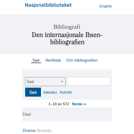
English
Bibliografi
Den internasjonale Ibsen-
bibliografien
Søk
Verkliste
Om bibliografien
Søk
Søk
Søketips
Nullstill
Neste
1–10 av 572
>>
Tittel
Drame
(kroatisk)