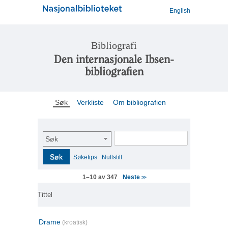
English
Bibliografi
Den internasjonale Ibsen-
bibliografien
Søk
Verkliste
Om bibliografien
Søk
Søk
Søketips
Nullstill
Neste
1–10 av 347
>>
Tittel
Drame
(kroatisk)