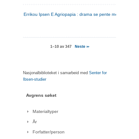
Errikou Ipsen E Agriopapia : drama se pente mere
(gresk)
Neste
1–10 av 347
>>
Nasjonalbiblioteket i samarbeid med
Senter for
Ibsen-studier
Avgrens søket
Materialtyper
År
Forfatter/person