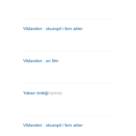
Vildanden : skuespil i fem akter
Vildanden : en film
Yaban ördeği
(tyrkisk)
Vildanden : skuespil i fem akter