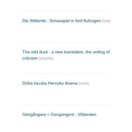
Die Wildente : Schauspiel in fünf Aufzügen
(tysk)
The wild duck : a new translation, the writing of the play,
criticism
(engelsk)
Dzika kaczka Henryka Ibsena
(polsk)
Gengångare = Gengangere ; Vildanden