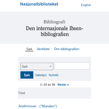
English
Bibliografi
Den internasjonale Ibsen-
bibliografien
Søk
Verkliste
Om bibliografien
Søk
Søk
Søketips
Nullstill
Neste
1–10 av 56
>>
Tittel
Andhrimner : ("Manden")