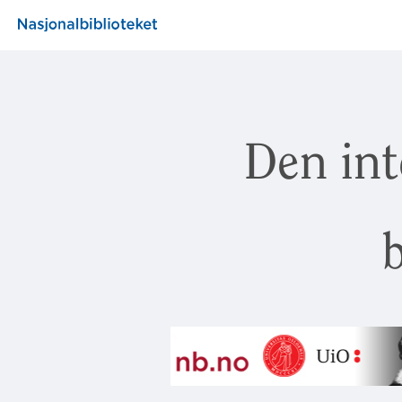
Den int
b