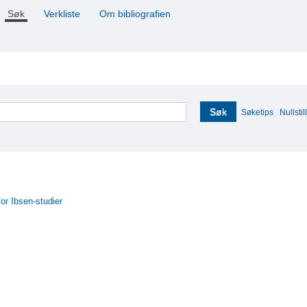
Søk
Verkliste
Om bibliografien
Søk
Søketips
Nullstill
for Ibsen-studier