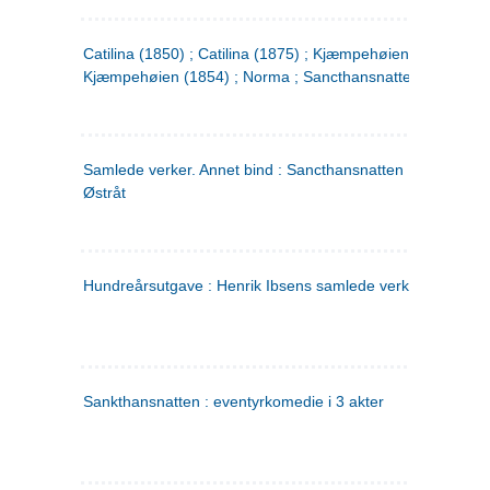
Catilina (1850) ; Catilina (1875) ; Kjæmpehøien (1850) ;
Kjæmpehøien (1854) ; Norma ; Sancthansnatten
Samlede verker. Annet bind : Sancthansnatten ; Fru Inger ti
Østråt
Hundreårsutgave : Henrik Ibsens samlede verker. 2
Sankthansnatten : eventyrkomedie i 3 akter