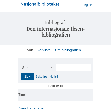
English
Bibliografi
Den internasjonale Ibsen-
bibliografien
Søk
Verkliste
Om bibliografien
Søk
Søk
Søketips
Nullstill
1–10 av 10
Tittel
Sancthansnatten