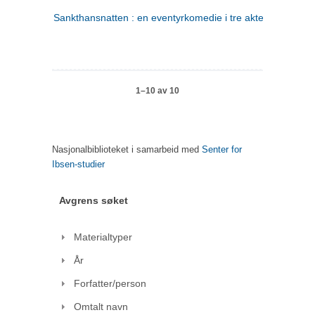
Sankthansnatten : en eventyrkomedie i tre akter
1–10 av 10
Nasjonalbiblioteket i samarbeid med
Senter for
Ibsen-studier
Avgrens søket
Materialtyper
År
Forfatter/person
Omtalt navn