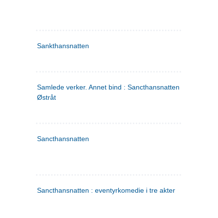
Sankthansnatten
Samlede verker. Annet bind : Sancthansnatten ; Fru Inger ti
Østråt
Sancthansnatten
Sancthansnatten : eventyrkomedie i tre akter