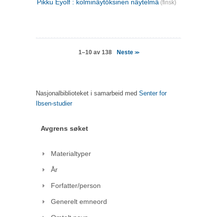
Pikku Eyolf : kolminäytöksinen näytelmä
(finsk)
Neste
1–10 av 138
>>
Nasjonalbiblioteket i samarbeid med
Senter for
Ibsen-studier
Avgrens søket
Materialtyper
År
Forfatter/person
Generelt emneord