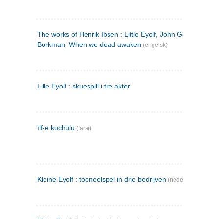
The works of Henrik Ibsen : Little Eyolf, John Gabriel
Borkman, When we dead awaken
(engelsk)
Lille Eyolf : skuespill i tre akter
īlf-e kuchūlū
(farsi)
Kleine Eyolf : tooneelspel in drie bedrijven
(nederlandsk)