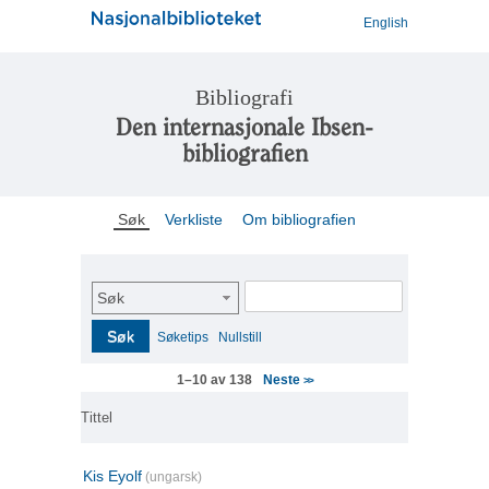
English
Bibliografi
Den internasjonale Ibsen-
bibliografien
Søk
Verkliste
Om bibliografien
Søk
Søk
Søketips
Nullstill
Neste
1–10 av 138
>>
Tittel
Kis Eyolf
(ungarsk)