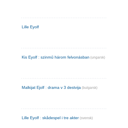
Lille Eyolf
Kis Eyolf : szinmű három felvonásban
(ungarsk)
Malkijat Ejolf : drama v 3 destvija
(bulgarsk)
Lille Eyolf : skådespel i tre akter
(svensk)