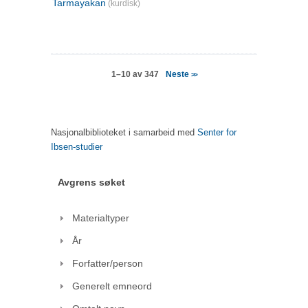
Tarmayakan
(kurdisk)
Neste
1–10 av 347
>>
Nasjonalbiblioteket i samarbeid med
Senter for
Ibsen-studier
Avgrens søket
Materialtyper
År
Forfatter/person
Generelt emneord