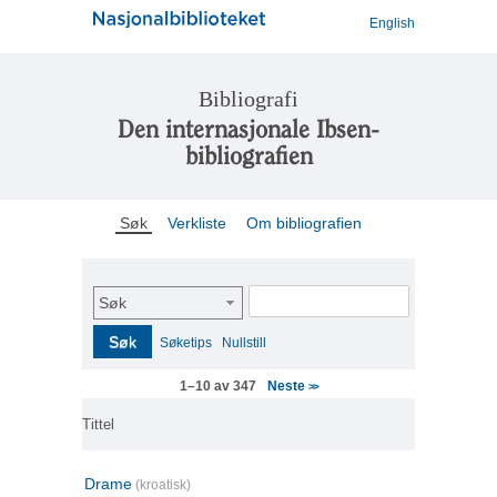
English
Bibliografi
Den internasjonale Ibsen-
bibliografien
Søk
Verkliste
Om bibliografien
Søk
Søk
Søketips
Nullstill
Neste
1–10 av 347
>>
Tittel
Drame
(kroatisk)