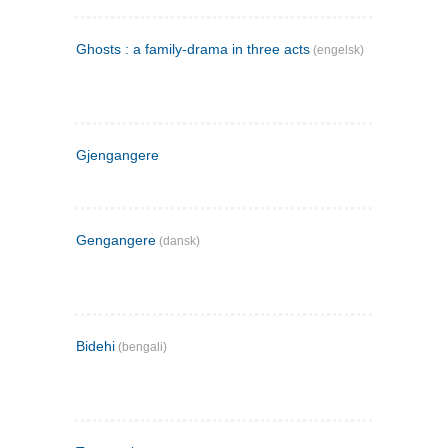
Ghosts : a family-drama in three acts
(engelsk)
Gjengangere
Gengangere
(dansk)
Bidehi
(bengali)