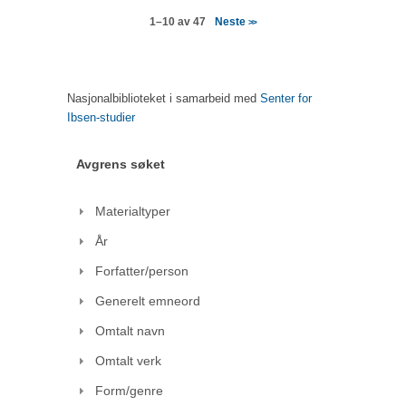
Neste
1–10 av 47
>>
Nasjonalbiblioteket i samarbeid med
Senter for
Ibsen-studier
Avgrens søket
Materialtyper
År
Forfatter/person
Generelt emneord
Omtalt navn
Omtalt verk
Form/genre