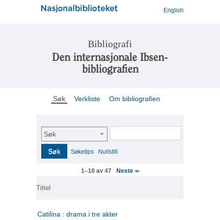
English
Bibliografi
Den internasjonale Ibsen-
bibliografien
Søk
Verkliste
Om bibliografien
Søk
Søk
Søketips
Nullstill
Neste
1–10 av 47
>>
Tittel
Catilina : drama i tre akter