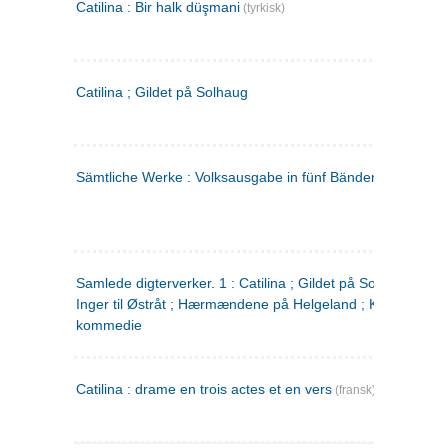
Catilina : Bir halk düşmani
(tyrkisk)
Catilina ; Gildet på Solhaug
Sämtliche Werke : Volksausgabe in fünf Bänden
(tysk)
Samlede digterverker. 1 : Catilina ; Gildet på Solhaug ; Fru
Inger til Østråt ; Hærmændene på Helgeland ; Kjærlighede
kommedie
Catilina : drame en trois actes et en vers
(fransk)