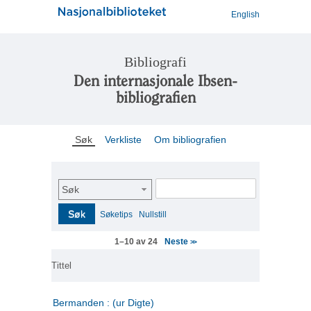
English
Bibliografi
Den internasjonale Ibsen-
bibliografien
Søk
Verkliste
Om bibliografien
Søk
Søk
Søketips
Nullstill
Neste
1–10 av 24
>>
Tittel
Bermanden : (ur Digte)