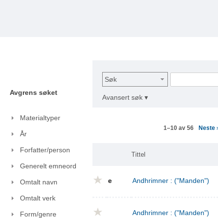
Søk
Avgrens søket
Avansert søk ▾
Materialtyper
Neste
1–10 av 56
År
Forfatter/person
Tittel
Generelt emneord
e
Andhrimner : ("Manden")
Omtalt navn
Omtalt verk
Andhrimner : ("Manden")
Form/genre