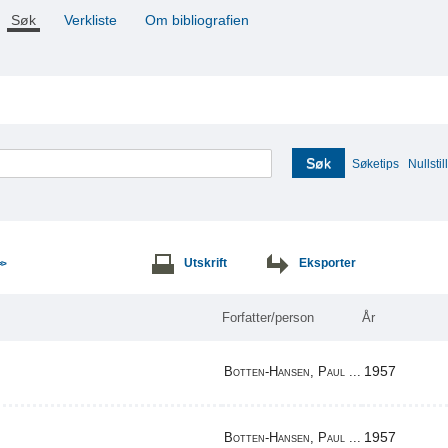
Søk
Verkliste
Om bibliografien
Søk
Søketips
Nullstill
Utskrift
Eksporter
>>
Forfatter/person
År
1957
Botten-Hansen, Paul ...
1957
Botten-Hansen, Paul ...