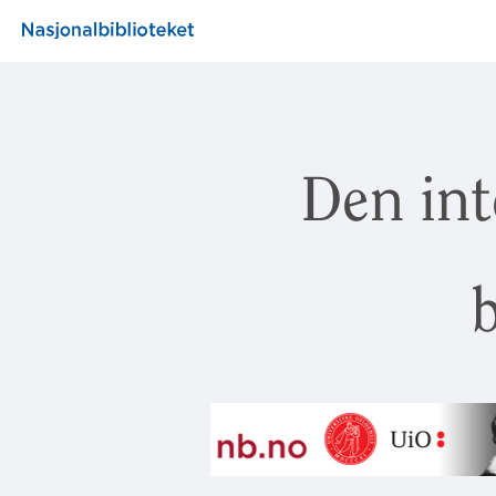
Den int
b