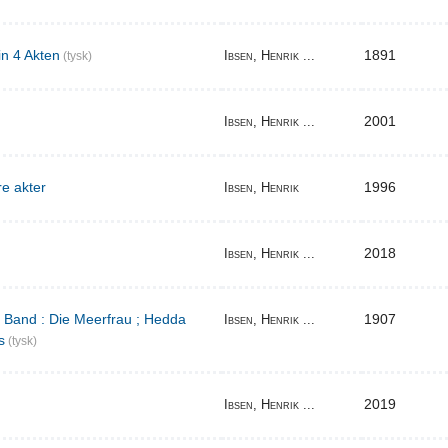
in 4 Akten
1891
Ibsen, Henrik ...
(tysk)
2001
Ibsen, Henrik ...
re akter
1996
Ibsen, Henrik
2018
Ibsen, Henrik ...
r Band : Die Meerfrau ; Hedda
1907
Ibsen, Henrik ...
s
(tysk)
2019
Ibsen, Henrik ...