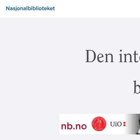
Den int
b