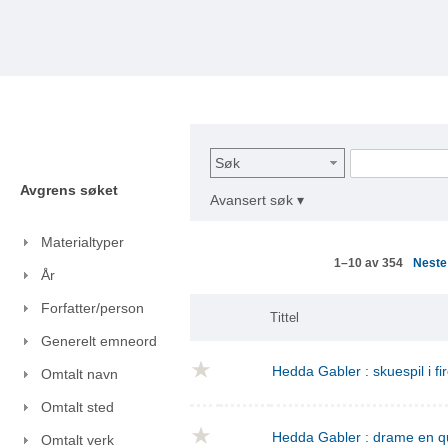
Søk
Avgrens søket
Avansert søk ▾
Materialtyper
Nest
1–10 av 354
År
Forfatter/person
Tittel
Generelt emneord
Hedda Gabler : skuespil i fi
Omtalt navn
Omtalt sted
Hedda Gabler : drame en q
Omtalt verk