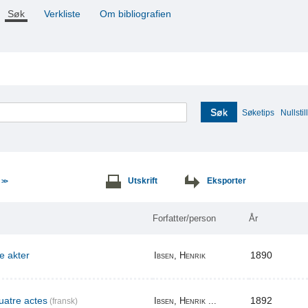
Søk
Verkliste
Om bibliografien
Søk
Søketips
Nullstill
e
Utskrift
Eksporter
>>
Forfatter/person
År
re akter
1890
Ibsen, Henrik
uatre actes
1892
Ibsen, Henrik ...
(fransk)