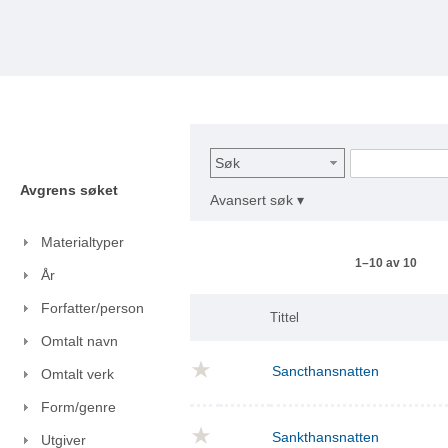
Søk
Avgrens søket
Avansert søk ▾
Materialtyper
1–10 av 10
År
Forfatter/person
Tittel
Omtalt navn
Sancthansnatten
Omtalt verk
Form/genre
Sankthansnatten
Utgiver