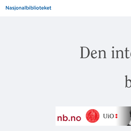
Den int
b