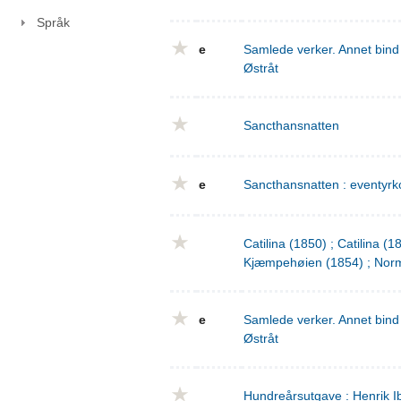
Språk
e
Samlede verker. Annet bind 
Østråt
Sancthansnatten
e
Sancthansnatten : eventyrko
Catilina (1850) ; Catilina (
Kjæmpehøien (1854) ; Norm
e
Samlede verker. Annet bind 
Østråt
Hundreårsutgave : Henrik I