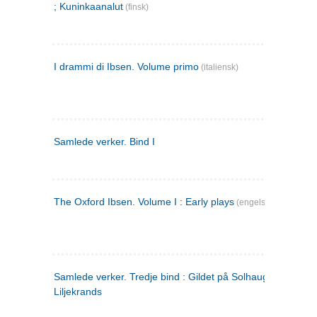
; Kuninkaanalut
(finsk)
I drammi di Ibsen. Volume primo
(italiensk)
Samlede verker. Bind I
The Oxford Ibsen. Volume I : Early plays
(engelsk)
Samlede verker. Tredje bind : Gildet på Solhaug ; Olaf
Liljekrands