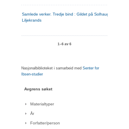
Samlede verker. Tredje bind : Gildet på Solhaug ; Olaf
Liljekrands
1–6 av 6
Nasjonalbiblioteket i samarbeid med
Senter for
Ibsen-studier
Avgrens søket
Materialtyper
År
Forfatter/person