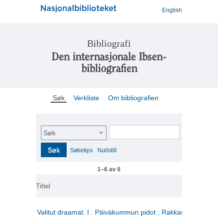
English
Bibliografi
Den internasjonale Ibsen-
bibliografien
Søk
Verkliste
Om bibliografien
Søk
Søk
Søketips
Nullstill
1–6 av 6
Tittel
Valitut draamat. I : Päiväkummun pidot ; Rakkauden kome