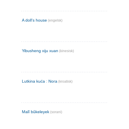
A doll's house
(engelsk)
Yibusheng xiju xuan
(kinesisk)
Lutkina kuća : Nora
(kroatisk)
Malî bûkeleyek
(sorani)