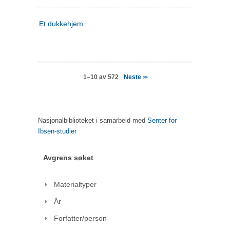
Et dukkehjem
Neste
1–10 av 572
>>
Nasjonalbiblioteket i samarbeid med
Senter for
Ibsen-studier
Avgrens søket
Materialtyper
År
Forfatter/person