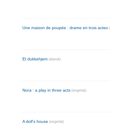
Une maison de poupée : drame en trois actes
(fransk)
Et dukkehjem
(dansk)
Nora : a play in three acts
(engelsk)
A doll's house
(engelsk)