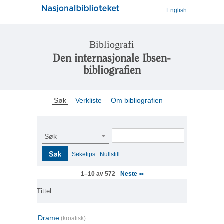
English
Bibliografi
Den internasjonale Ibsen-
bibliografien
Søk
Verkliste
Om bibliografien
Søk
Søk
Søketips
Nullstill
Neste
1–10 av 572
>>
Tittel
Drame
(kroatisk)