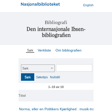
English
Bibliografi
Den internasjonale Ibsen-
bibliografien
Søk
Verkliste
Om bibliografien
Søk
Søk
Søketips
Nullstill
1–10 av 10
Tittel
Norma, eller en Politikers Kjærlighed : musik-tragedie i tre