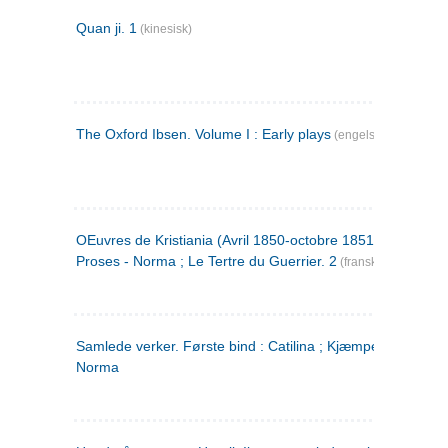
Quan ji. 1
(kinesisk)
The Oxford Ibsen. Volume I : Early plays
(engelsk)
OEuvres de Kristiania (Avril 1850-octobre 1851) : Poèmes 
Proses - Norma ; Le Tertre du Guerrier. 2
(fransk)
Samlede verker. Første bind : Catilina ; Kjæmpehøien ;
Norma