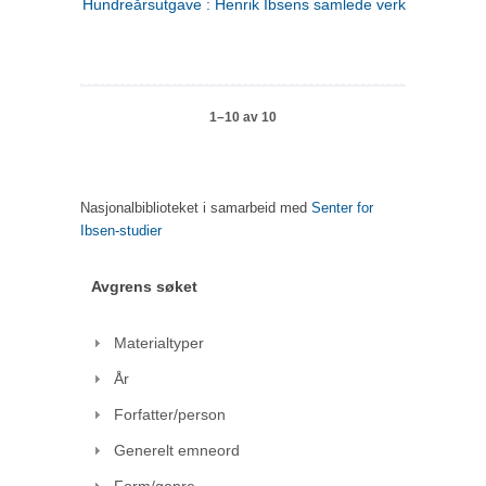
Hundreårsutgave : Henrik Ibsens samlede verker. 1
1–10 av 10
Nasjonalbiblioteket i samarbeid med
Senter for
Ibsen-studier
Avgrens søket
Materialtyper
År
Forfatter/person
Generelt emneord