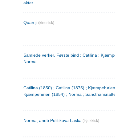
akter
Quan ji
(kinesisk)
Samlede verker. Første bind : Catilina ; Kjæmpehøien ;
Norma
Catilina (1850) ; Catilina (1875) ; Kjæmpehøien (1850) ;
Kjæmpehøien (1854) ; Norma ; Sancthansnatten
Norma, aneb Politikova Laska
(tsjekkisk)