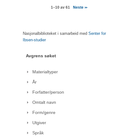
Neste
1–10 av 61
>>
Nasjonalbiblioteket i samarbeid med
Senter for
Ibsen-studier
Avgrens søket
Materialtyper
År
Forfatter/person
Omtalt navn
Form/genre
Utgiver
Språk