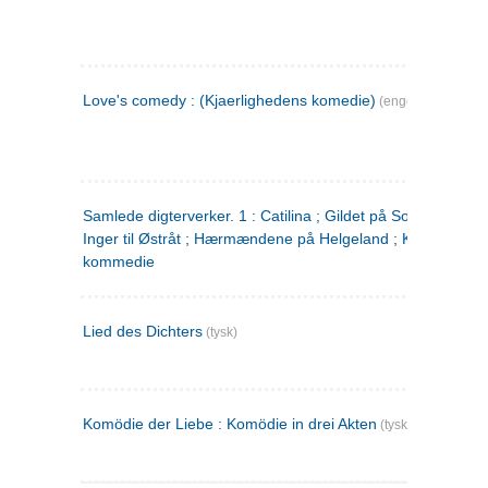
Love's comedy : (Kjaerlighedens komedie)
(engelsk)
Samlede digterverker. 1 : Catilina ; Gildet på Solhaug ; Fru
Inger til Østråt ; Hærmændene på Helgeland ; Kjærlighede
kommedie
Lied des Dichters
(tysk)
Komödie der Liebe : Komödie in drei Akten
(tysk)