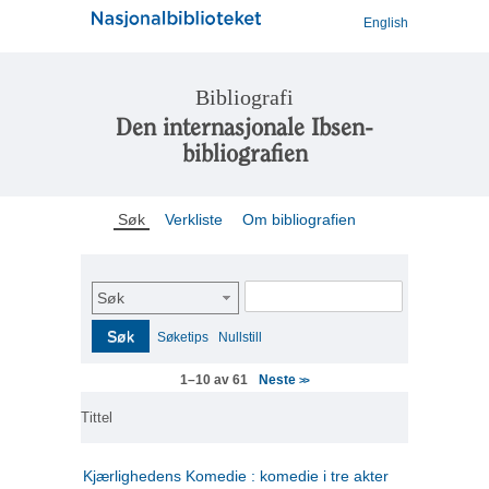
English
Bibliografi
Den internasjonale Ibsen-
bibliografien
Søk
Verkliste
Om bibliografien
Søk
Søk
Søketips
Nullstill
Neste
1–10 av 61
>>
Tittel
Kjærlighedens Komedie : komedie i tre akter