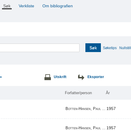
Søk
Verkliste
Om bibliografien
Søk
Søketips
Nullstill
Utskrift
Eksporter
>>
Forfatter/person
År
1957
Botten-Hansen, Paul ...
1957
Botten-Hansen, Paul ...