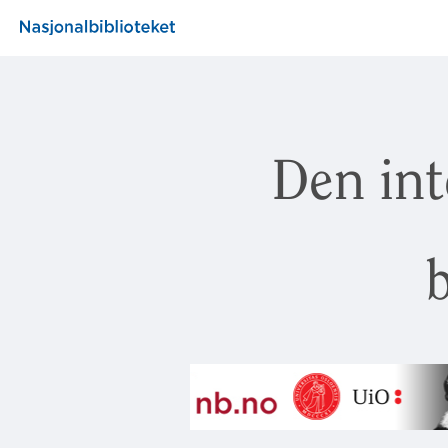
Den int
b