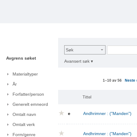
Søk
Avgrens søket
Avansert søk ▾
Materialtyper
Neste
1–10 av 56
År
Forfatter/person
Tittel
Generelt emneord
e
Andhrimner : ("Manden")
Omtalt navn
Omtalt verk
Andhrimner : ("Manden")
Form/genre