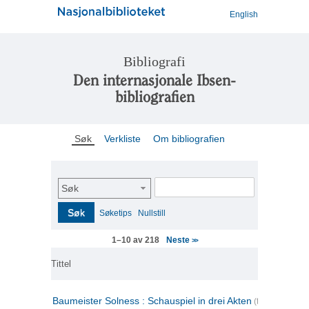
English
Bibliografi
Den internasjonale Ibsen-
bibliografien
Søk
Verkliste
Om bibliografien
Søk
Søk
Søketips
Nullstill
Neste
1–10 av 218
>>
Tittel
Baumeister Solness : Schauspiel in drei Akten
(tysk)