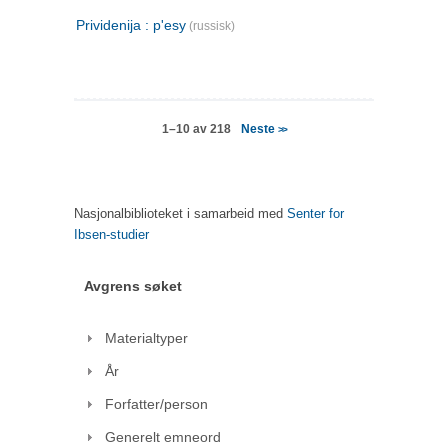
Prividenija : p'esy
(russisk)
Neste
1–10 av 218
>>
Nasjonalbiblioteket i samarbeid med
Senter for
Ibsen-studier
Avgrens søket
Materialtyper
År
Forfatter/person
Generelt emneord