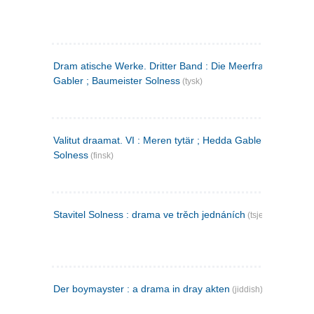
Dram atische Werke. Dritter Band : Die Meerfrau ; Hedda
Gabler ; Baumeister Solness
(tysk)
Valitut draamat. VI : Meren tytär ; Hedda Gabler ; Rakentaj
Solness
(finsk)
Stavitel Solness : drama ve trěch jednáních
(tsjekkisk)
Der boymayster : a drama in dray akten
(jiddish)