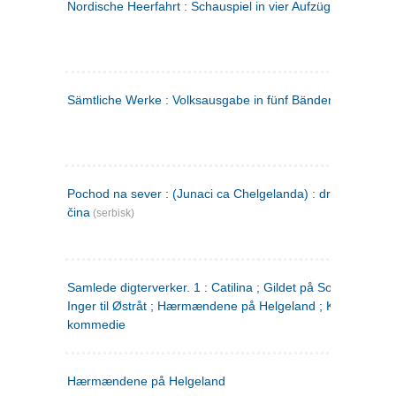
Nordische Heerfahrt : Schauspiel in vier Aufzügen
(tysk)
Sämtliche Werke : Volksausgabe in fünf Bänden
(tysk)
Pochod na sever : (Junaci ca Chelgelanda) : drama u četiri
čina
(serbisk)
Samlede digterverker. 1 : Catilina ; Gildet på Solhaug ; Fru
Inger til Østråt ; Hærmændene på Helgeland ; Kjærlighede
kommedie
Hærmændene på Helgeland