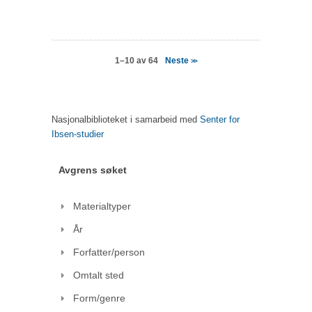
Neste
1–10 av 64
>>
Nasjonalbiblioteket i samarbeid med
Senter for
Ibsen-studier
Avgrens søket
Materialtyper
År
Forfatter/person
Omtalt sted
Form/genre