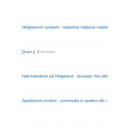
Helgelannin sankarit : näytelmä neljässä näytöksessä
(finsk
Quan ji. 2
(kinesisk)
Hærmændene på Helgeland : skuespil i fire akter
Spedizione nordica : commedia in quattro atti
(italiensk)