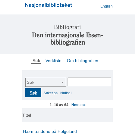
English
Bibliografi
Den internasjonale Ibsen-
bibliografien
Søk
Verkliste
Om bibliografien
Søk
Søk
Søketips
Nullstill
Neste
1–10 av 64
>>
Tittel
Hærmændene på Helgeland