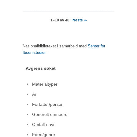
Neste
1–10 av 46
>>
Nasjonalbiblioteket i samarbeid med
Senter for
Ibsen-studier
Avgrens søket
Materialtyper
År
Forfatter/person
Generelt emneord
Omtalt navn
Form/genre