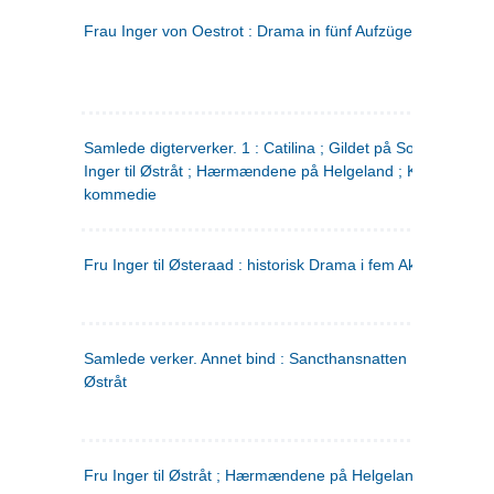
Frau Inger von Oestrot : Drama in fünf Aufzügen
(tysk)
Samlede digterverker. 1 : Catilina ; Gildet på Solhaug ; Fru
Inger til Østråt ; Hærmændene på Helgeland ; Kjærlighede
kommedie
Fru Inger til Østeraad : historisk Drama i fem Akter
Samlede verker. Annet bind : Sancthansnatten ; Fru Inger ti
Østråt
Fru Inger til Østråt ; Hærmændene på Helgeland