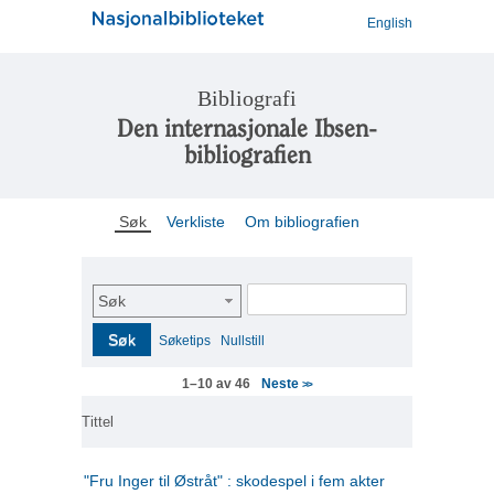
English
Bibliografi
Den internasjonale Ibsen-
bibliografien
Søk
Verkliste
Om bibliografien
Søk
Søk
Søketips
Nullstill
Neste
1–10 av 46
>>
Tittel
"Fru Inger til Østråt" : skodespel i fem akter