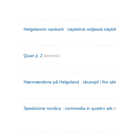
Helgelannin sankarit : näytelmä neljässä näytöksessä
(finsk
Quan ji. 2
(kinesisk)
Hærmændene på Helgeland : skuespil i fire akter
Spedizione nordica : commedia in quattro atti
(italiensk)