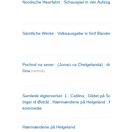
Nordische Heerfahrt : Schauspiel in vier Aufzügen
(tysk)
Sämtliche Werke : Volksausgabe in fünf Bänden
(tysk)
Pochod na sever : (Junaci ca Chelgelanda) : drama u četiri
čina
(serbisk)
Samlede digterverker. 1 : Catilina ; Gildet på Solhaug ; Fru
Inger til Østråt ; Hærmændene på Helgeland ; Kjærlighede
kommedie
Hærmændene på Helgeland