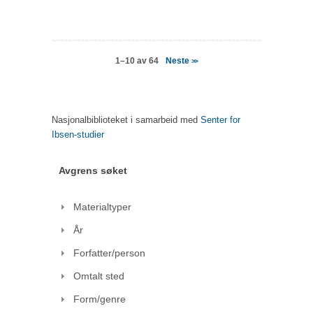
Neste
1–10 av 64
>>
Nasjonalbiblioteket i samarbeid med
Senter for
Ibsen-studier
Avgrens søket
Materialtyper
År
Forfatter/person
Omtalt sted
Form/genre