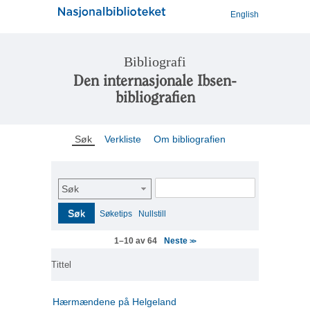
English
Bibliografi
Den internasjonale Ibsen-
bibliografien
Søk
Verkliste
Om bibliografien
Søk
Søk
Søketips
Nullstill
Neste
1–10 av 64
>>
Tittel
Hærmændene på Helgeland