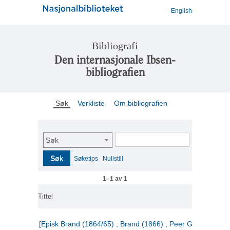
English
Bibliografi
Den internasjonale Ibsen-
bibliografien
Søk
Verkliste
Om bibliografien
Søk
Søk
Søketips
Nullstill
1–1 av 1
Tittel
[Episk Brand (1864/65) ; Brand (1866) ; Peer Gynt (1867)]