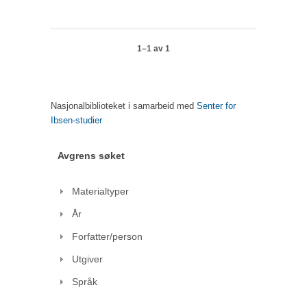
1–1 av 1
Nasjonalbiblioteket i samarbeid med
Senter for
Ibsen-studier
Avgrens søket
Materialtyper
År
Forfatter/person
Utgiver
Språk