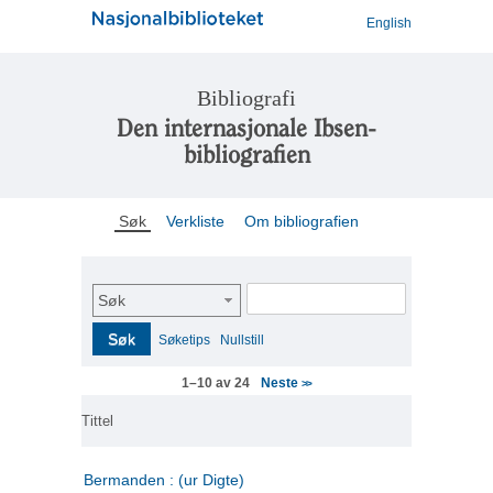
English
Bibliografi
Den internasjonale Ibsen-
bibliografien
Søk
Verkliste
Om bibliografien
Søk
Søk
Søketips
Nullstill
Neste
1–10 av 24
>>
Tittel
Bermanden : (ur Digte)