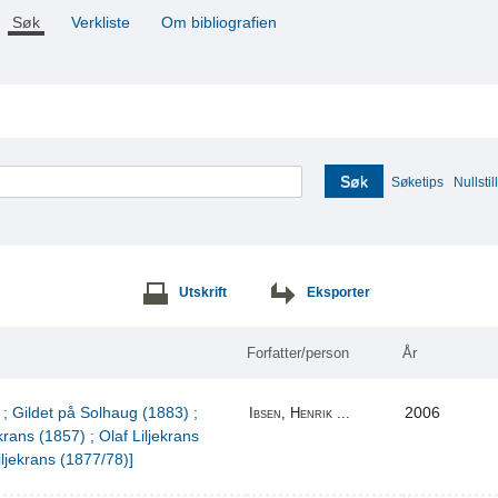
Søk
Verkliste
Om bibliografien
Søk
Søketips
Nullstill
Utskrift
Eksporter
Forfatter/person
År
 ; Gildet på Solhaug (1883) ;
2006
Ibsen, Henrik ...
krans (1857) ; Olaf Liljekrans
iljekrans (1877/78)]