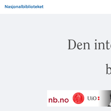
Den int
b