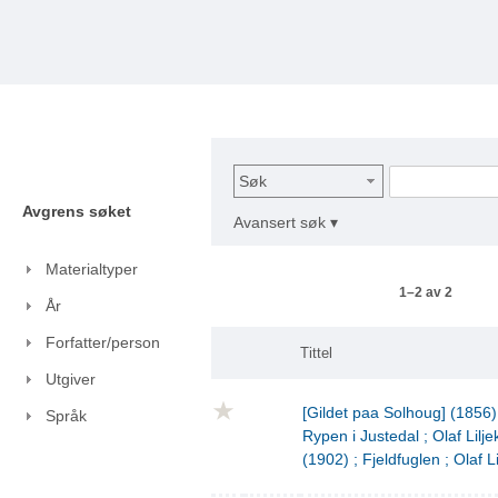
Søk
Avgrens søket
Avansert søk ▾
Materialtyper
1–2 av 2
År
Forfatter/person
Tittel
Utgiver
[Gildet paa Solhoug] (1856)
Språk
Rypen i Justedal ; Olaf Lilje
(1902) ; Fjeldfuglen ; Olaf L