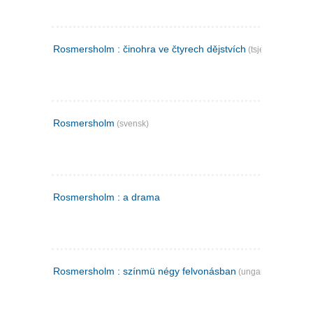
Rosmersholm : činohra ve čtyrech dějstvích
(tsjekkisk)
Rosmersholm
(svensk)
Rosmersholm : a drama
Rosmersholm : színmü négy felvonásban
(ungarsk)