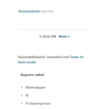
Rosmersholm
(italiensk)
Neste
1–10 av 209
>>
Nasjonalbiblioteket i samarbeid med
Senter for
Ibsen-studier
Avgrens søket
Materialtyper
År
Forfatter/person