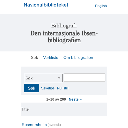
English
Bibliografi
Den internasjonale Ibsen-
bibliografien
Søk
Verkliste
Om bibliografien
Søk
Søk
Søketips
Nullstill
Neste
1–10 av 209
>>
Tittel
Rosmersholm
(svensk)