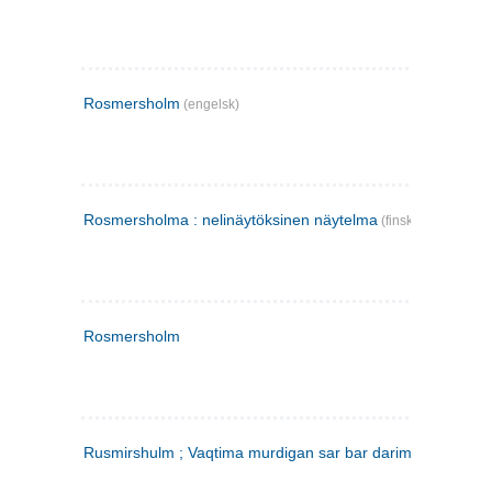
Rosmersholm
(engelsk)
Rosmersholma : nelinäytöksinen näytelma
(finsk)
Rosmersholm
Rusmirshulm ; Vaqtima murdigan sar bar darim
(farsi)