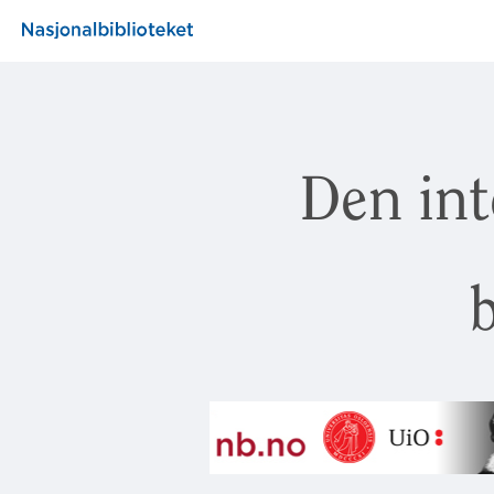
Den int
b