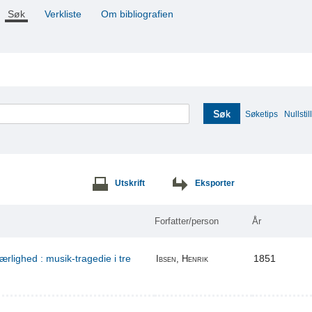
Søk
Verkliste
Om bibliografien
Søk
Søketips
Nullstill
Utskrift
Eksporter
Forfatter/person
År
ærlighed : musik-tragedie i tre
1851
Ibsen, Henrik