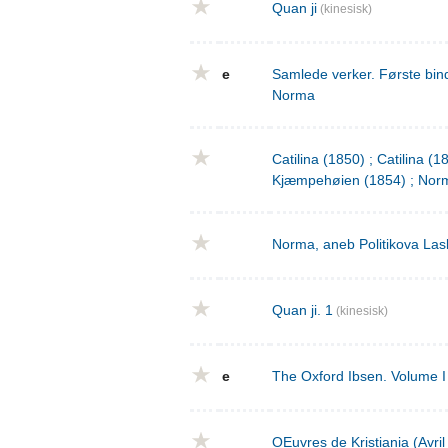
Quan ji
(kinesisk)
e
Samlede verker. Første bind
Norma
Catilina (1850) ; Catilina (
Kjæmpehøien (1854) ; Norm
Norma, aneb Politikova Las
Quan ji. 1
(kinesisk)
e
The Oxford Ibsen. Volume I 
OEuvres de Kristiania (Avri