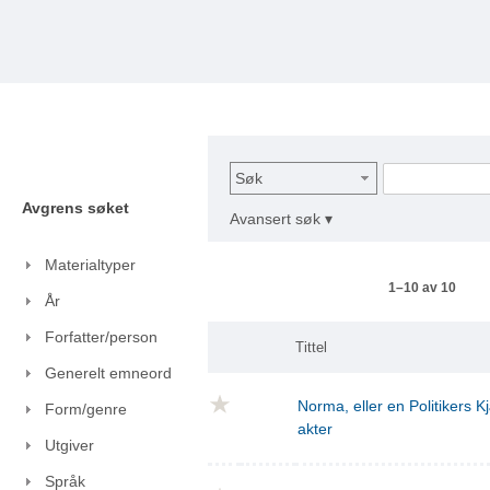
Søk
Avgrens søket
Avansert søk ▾
Materialtyper
1–10 av 10
År
Forfatter/person
Tittel
Generelt emneord
Norma, eller en Politikers Kj
Form/genre
akter
Utgiver
Språk