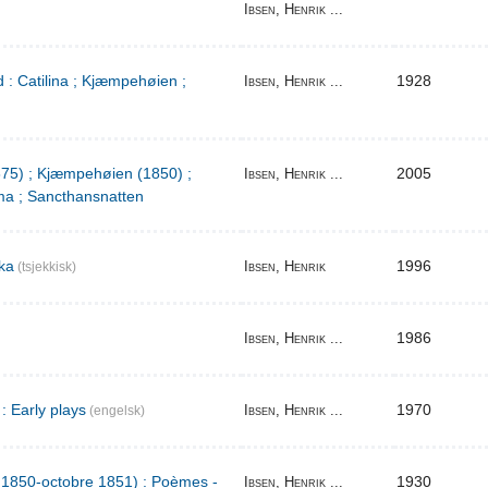
Ibsen, Henrik ...
 : Catilina ; Kjæmpehøien ;
1928
Ibsen, Henrik ...
1875) ; Kjæmpehøien (1850) ;
2005
Ibsen, Henrik ...
a ; Sancthansnatten
ka
1996
Ibsen, Henrik
(tsjekkisk)
1986
Ibsen, Henrik ...
: Early plays
1970
Ibsen, Henrik ...
(engelsk)
l 1850-octobre 1851) : Poèmes -
1930
Ibsen, Henrik ...