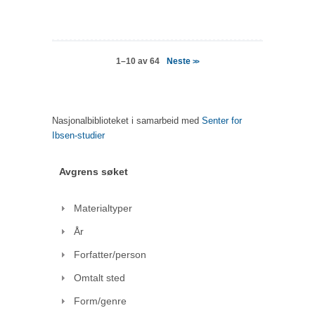
Neste
1–10 av 64
>>
Nasjonalbiblioteket i samarbeid med
Senter for
Ibsen-studier
Avgrens søket
Materialtyper
År
Forfatter/person
Omtalt sted
Form/genre