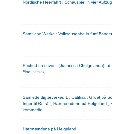
Nordische Heerfahrt : Schauspiel in vier Aufzügen
(tysk)
Sämtliche Werke : Volksausgabe in fünf Bänden
(tysk)
Pochod na sever : (Junaci ca Chelgelanda) : drama u četiri
čina
(serbisk)
Samlede digterverker. 1 : Catilina ; Gildet på Solhaug ; Fru
Inger til Østråt ; Hærmændene på Helgeland ; Kjærlighede
kommedie
Hærmændene på Helgeland