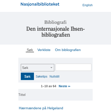
English
Bibliografi
Den internasjonale Ibsen-
bibliografien
Søk
Verkliste
Om bibliografien
Søk
Søk
Søketips
Nullstill
Neste
1–10 av 64
>>
Tittel
Hærmændene på Helgeland