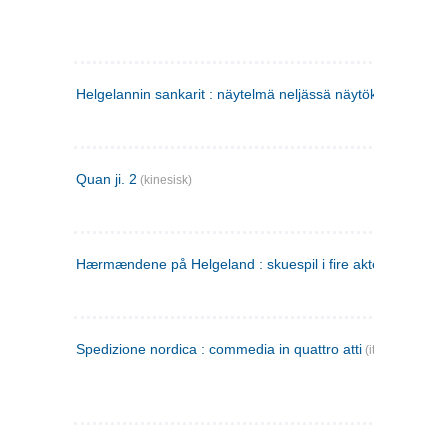
Helgelannin sankarit : näytelmä neljässä näytöksessä
(finsk
Quan ji. 2
(kinesisk)
Hærmændene på Helgeland : skuespil i fire akter
Spedizione nordica : commedia in quattro atti
(italiensk)