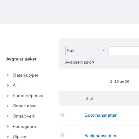
Søk
Avgrens søket
Avansert søk ▾
Materialtyper
1–10 av 10
År
Forfatter/person
Tittel
Omtalt navn
Sancthansnatten
Omtalt verk
Form/genre
Sankthansnatten
Utgiver