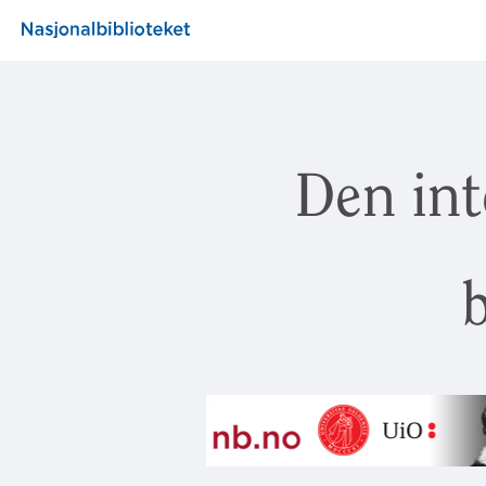
Den int
b