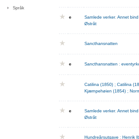
Språk
e
Samlede verker. Annet bind 
Østråt
Sancthansnatten
e
Sancthansnatten : eventyrko
Catilina (1850) ; Catilina (
Kjæmpehøien (1854) ; Norm
e
Samlede verker. Annet bind 
Østråt
Hundreårsutgave : Henrik I