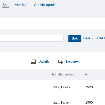
Søk
Verkliste
Om bibliografien
Søk
Søketips
Nullstill
Utskrift
Eksporter
Forfatter/person
År
1928
Ibsen, Henrik ...
1900
Ibsen, Henrik