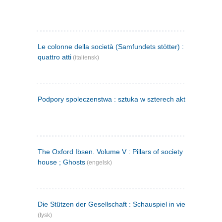
Le colonne della società (Samfundets stötter) : commedia 
quattro atti
(italiensk)
Podpory spoleczenstwa : sztuka w szterech aktach
(polsk)
The Oxford Ibsen. Volume V : Pillars of society ; A doll's
house ; Ghosts
(engelsk)
Die Stützen der Gesellschaft : Schauspiel in vier Aufzügen
(tysk)