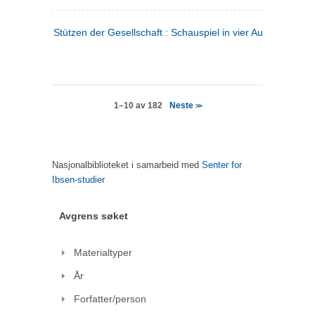
Stützen der Gesellschaft : Schauspiel in vier Aufzügen
(tysk
Neste
1–10 av 182
>>
Nasjonalbiblioteket i samarbeid med
Senter for
Ibsen-studier
Avgrens søket
Materialtyper
År
Forfatter/person