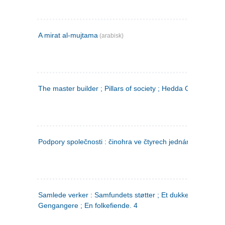
A mirat al-mujtama
(arabisk)
The master builder ; Pillars of society ; Hedda Gabler
Podpory společnosti : činohra ve čtyrech jednáních
(tsjekkis
Samlede verker : Samfundets støtter ; Et dukkehjem ;
Gengangere ; En folkefiende. 4