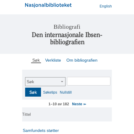
English
Bibliografi
Den internasjonale Ibsen-
bibliografien
Søk
Verkliste
Om bibliografien
Søk
Søk
Søketips
Nullstill
Neste
1–10 av 182
>>
Tittel
Samfundets støtter