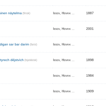
sinen näytelma
1887
Ibsen, Henrik ...
(finsk)
2001
Ibsen, Henrik ...
digan sar bar darim
Ibsen, Henrik ...
(farsi)
tyrech dějstvích
1898
Ibsen, Henrik ...
(tsjekkisk)
1984
Ibsen, Henrik ...
1909
Ibsen, Henrik ...