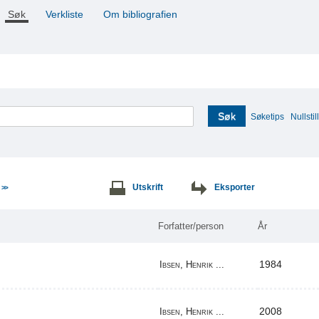
Søk
Verkliste
Om bibliografien
Søk
Søketips
Nullstill
e
Utskrift
Eksporter
>>
Forfatter/person
År
1984
Ibsen, Henrik ...
2008
Ibsen, Henrik ...