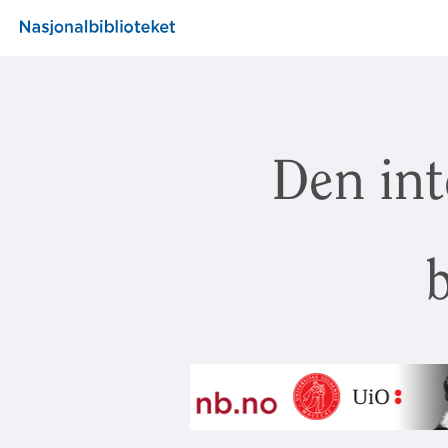
Den int
b