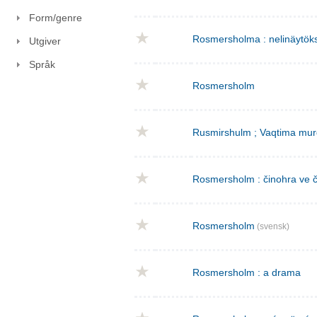
Form/genre
Rosmersholma : nelinäytök
Utgiver
Språk
Rosmersholm
Rusmirshulm ; Vaqtima mur
Rosmersholm : činohra ve č
Rosmersholm
(svensk)
Rosmersholm : a drama