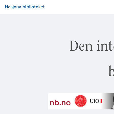
Den int
b