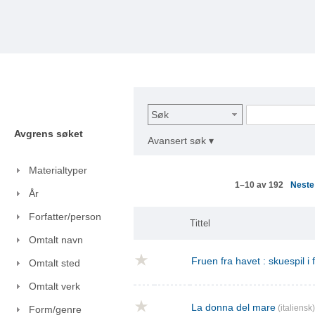
Søk
Avgrens søket
Avansert søk ▾
Materialtyper
Nest
1–10 av 192
År
Forfatter/person
Tittel
Omtalt navn
Fruen fra havet : skuespil i
Omtalt sted
Omtalt verk
La donna del mare
(italiensk)
Form/genre