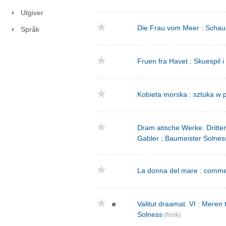
Utgiver
Die Frau vom Meer : Schausp
Språk
Fruen fra Havet : Skuespil i
Kobieta morska : sztuka w p
Dram atische Werke. Dritte
Gabler ; Baumeister Solnes
La donna del mare : commed
e
Valitut draamat. VI : Meren
Solness
(finsk)