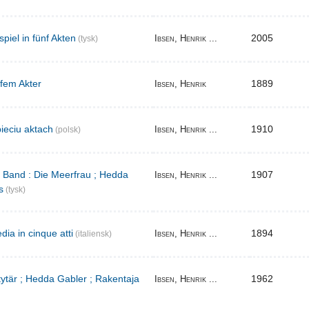
iel in fünf Akten
2005
Ibsen, Henrik ...
(tysk)
 fem Akter
1889
Ibsen, Henrik
ieciu aktach
1910
Ibsen, Henrik ...
(polsk)
r Band : Die Meerfrau ; Hedda
1907
Ibsen, Henrik ...
s
(tysk)
ia in cinque atti
1894
Ibsen, Henrik ...
(italiensk)
 tytär ; Hedda Gabler ; Rakentaja
1962
Ibsen, Henrik ...