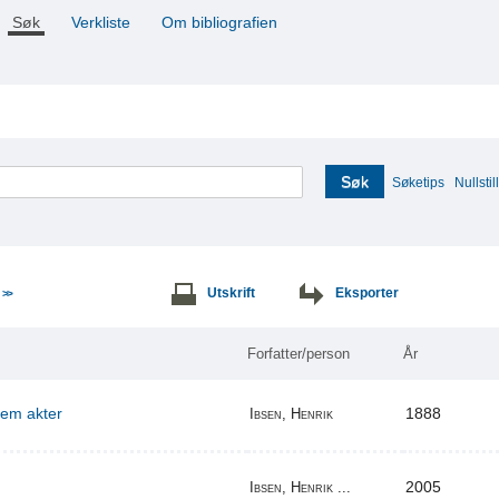
Søk
Verkliste
Om bibliografien
Søk
Søketips
Nullstill
e
Utskrift
Eksporter
>>
Forfatter/person
År
 fem akter
1888
Ibsen, Henrik
2005
Ibsen, Henrik ...