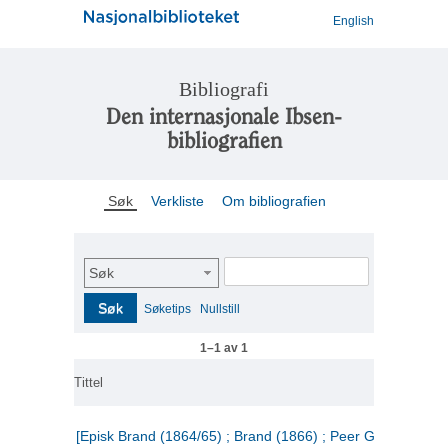
English
Bibliografi
Den internasjonale Ibsen-
bibliografien
Søk
Verkliste
Om bibliografien
Søk
Søk
Søketips
Nullstill
1–1 av 1
Tittel
[Episk Brand (1864/65) ; Brand (1866) ; Peer Gynt (1867)]