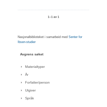
1–1 av 1
Nasjonalbiblioteket i samarbeid med
Senter for
Ibsen-studier
Avgrens søket
Materialtyper
År
Forfatter/person
Utgiver
Språk