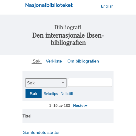
English
Bibliografi
Den internasjonale Ibsen-
bibliografien
Søk
Verkliste
Om bibliografien
Søk
Søk
Søketips
Nullstill
Neste
1–10 av 183
>>
Tittel
Samfundets støtter