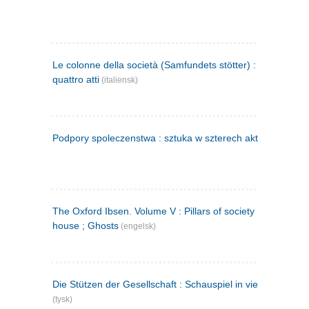
Le colonne della società (Samfundets stötter) : commedia 
quattro atti
(italiensk)
Podpory spoleczenstwa : sztuka w szterech aktach
(polsk)
The Oxford Ibsen. Volume V : Pillars of society ; A doll's
house ; Ghosts
(engelsk)
Die Stützen der Gesellschaft : Schauspiel in vier Aufzügen
(tysk)