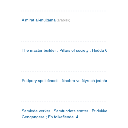
A mirat al-mujtama
(arabisk)
The master builder ; Pillars of society ; Hedda Gabler
Podpory společnosti : činohra ve čtyrech jednáních
(tsjekkis
Samlede verker : Samfundets støtter ; Et dukkehjem ;
Gengangere ; En folkefiende. 4