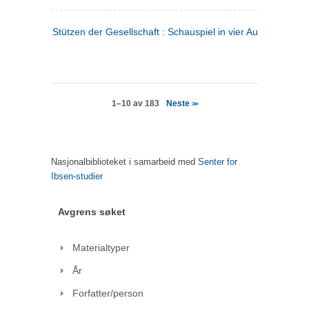
Stützen der Gesellschaft : Schauspiel in vier Aufzügen
(tysk
Neste
1–10 av 183
>>
Nasjonalbiblioteket i samarbeid med
Senter for
Ibsen-studier
Avgrens søket
Materialtyper
År
Forfatter/person