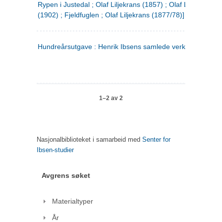
Rypen i Justedal ; Olaf Liljekrans (1857) ; Olaf Liljekrans
(1902) ; Fjeldfuglen ; Olaf Liljekrans (1877/78)]
Hundreårsutgave : Henrik Ibsens samlede verker. 3
1–2 av 2
Nasjonalbiblioteket i samarbeid med
Senter for
Ibsen-studier
Avgrens søket
Materialtyper
År