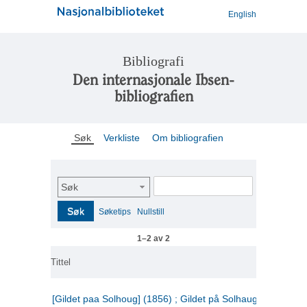
English
Bibliografi
Den internasjonale Ibsen-
bibliografien
Søk
Verkliste
Om bibliografien
Søk
Søk
Søketips
Nullstill
1–2 av 2
Tittel
[Gildet paa Solhoug] (1856) ; Gildet på Solhaug (1883) ;