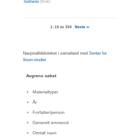
Solness
(finsk)
Neste
1–10 av 354
>>
Nasjonalbiblioteket i samarbeid med
Senter for
Ibsen-studier
Avgrens søket
Materialtyper
År
Forfatter/person
Generelt emneord
Omtalt navn