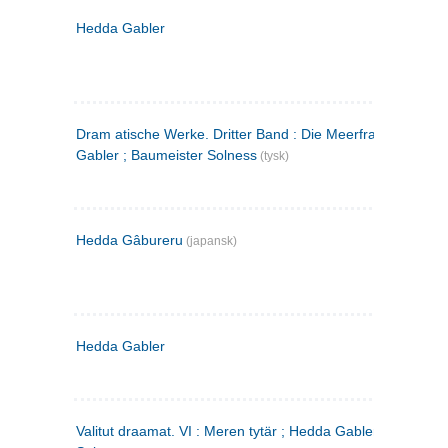
Hedda Gabler
Dram atische Werke. Dritter Band : Die Meerfrau ; Hedda
Gabler ; Baumeister Solness
(tysk)
Hedda Gâbureru
(japansk)
Hedda Gabler
Valitut draamat. VI : Meren tytär ; Hedda Gabler ; Rakentaj