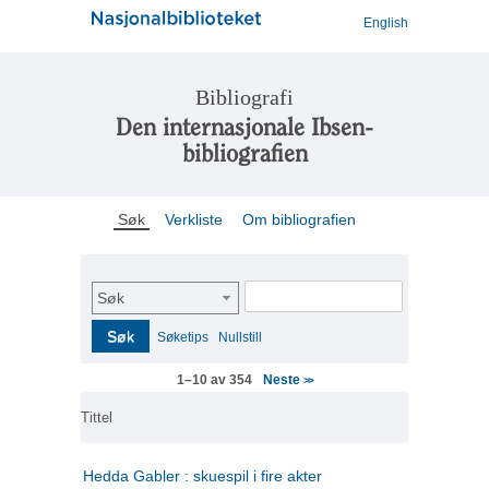
English
Bibliografi
Den internasjonale Ibsen-
bibliografien
Søk
Verkliste
Om bibliografien
Søk
Søk
Søketips
Nullstill
Neste
1–10 av 354
>>
Tittel
Hedda Gabler : skuespil i fire akter