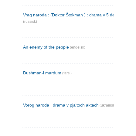
Vrag naroda : (Doktor Štokman ) : drama v 5 dejstvijach
(russisk)
An enemy of the people
(engelsk)
Dushman-i mardum
(farsi)
Vorog naroda : drama v pja'toch aktach
(ukrainsk)