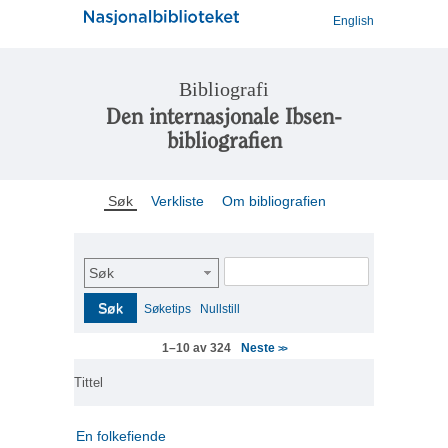
English
Bibliografi
Den internasjonale Ibsen-
bibliografien
Søk
Verkliste
Om bibliografien
Søk
Søk
Søketips
Nullstill
Neste
1–10 av 324
>>
Tittel
En folkefiende