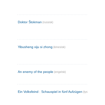
Doktor Štokman
(russisk)
Yibusheng xiju si zhong
(kinesisk)
An enemy of the people
(engelsk)
Ein Volksfeind : Schauspiel in fünf Aufzügen
(tysk)