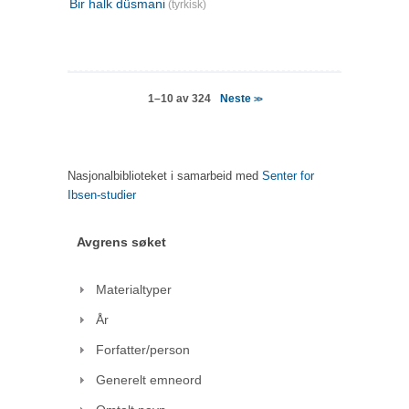
Bir halk düsmani
(tyrkisk)
Neste
1–10 av 324
>>
Nasjonalbiblioteket i samarbeid med
Senter for
Ibsen-studier
Avgrens søket
Materialtyper
År
Forfatter/person
Generelt emneord