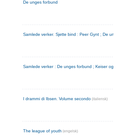
De unges forbund
Samlede verker. Sjette bind : Peer Gynt ; De unges Forbu
Samlede verker : De unges forbund ; Keiser og Galilæer. 3
I drammi di Ibsen. Volume secondo
(italiensk)
The league of youth
(engelsk)