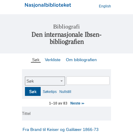
English
Bibliografi
Den internasjonale Ibsen-
bibliografien
Søk
Verkliste
Om bibliografien
Søk
Søk
Søketips
Nullstill
Neste
1–10 av 83
>>
Tittel
Fra Brand til Keiser og Galilæer 1866-73