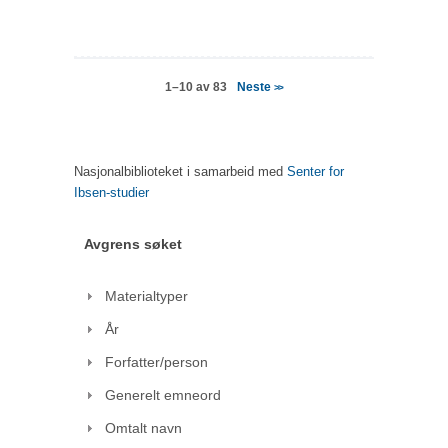
Neste
1–10 av 83
>>
Nasjonalbiblioteket i samarbeid med
Senter for
Ibsen-studier
Avgrens søket
Materialtyper
År
Forfatter/person
Generelt emneord
Omtalt navn