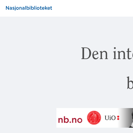
Den int
b