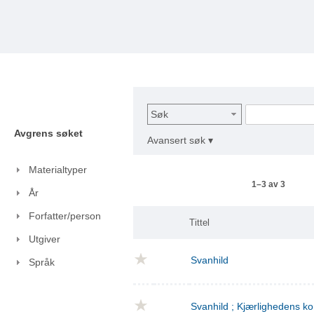
Søk
Avgrens søket
Avansert søk ▾
Materialtyper
1–3 av 3
År
Forfatter/person
Tittel
Utgiver
Svanhild
Språk
Svanhild ; Kjærlighedens 