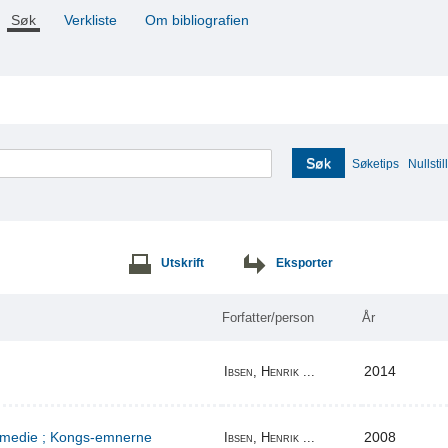
Søk
Verkliste
Om bibliografien
Søk
Søketips
Nullstill
Utskrift
Eksporter
Forfatter/person
År
2014
Ibsen, Henrik ...
komedie ; Kongs-emnerne
2008
Ibsen, Henrik ...