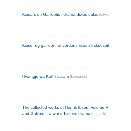
Keisars un Galileetis : drama diwas dalas
(latvisk)
Keiser og galileer : et verdenshistorisk skuespill (1873)
Hwangje wa Kallilli saram
(koreansk)
The collected works of Henrik Ibsen. Volume V : Emperor
and Galilean : a world-historic drama
(engelsk)