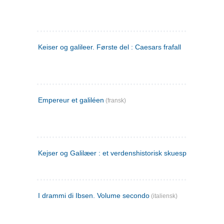
Keiser og galileer. Første del : Caesars frafall
Empereur et galiléen
(fransk)
Kejser og Galilæer : et verdenshistorisk skuespil
I drammi di Ibsen. Volume secondo
(italiensk)