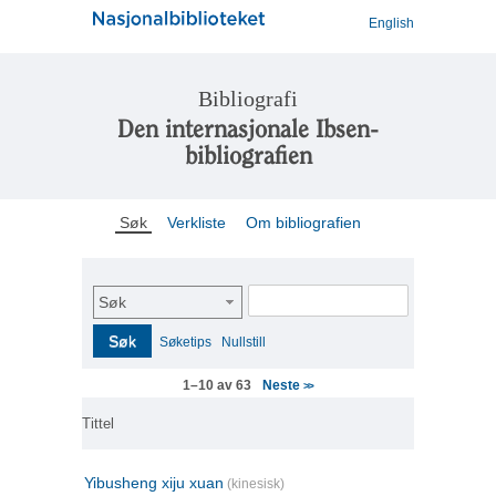
English
Bibliografi
Den internasjonale Ibsen-
bibliografien
Søk
Verkliste
Om bibliografien
Søk
Søk
Søketips
Nullstill
Neste
1–10 av 63
>>
Tittel
Yibusheng xiju xuan
(kinesisk)