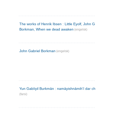
The works of Henrik Ibsen : Little Eyolf, John Gabriel
Borkman, When we dead awaken
(engelsk)
John Gabriel Borkman
(engelsk)
Yun Gabīiyil Burkmān : namāyishnāmihʹī dar chahār pardih
(farsi)