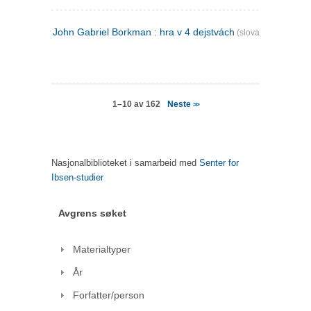
John Gabriel Borkman : hra v 4 dejstvách
(slovakisk)
Neste
1–10 av 162
>>
Nasjonalbiblioteket i samarbeid med
Senter for
Ibsen-studier
Avgrens søket
Materialtyper
År
Forfatter/person