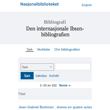
English
Bibliografi
Den internasjonale Ibsen-
bibliografien
Søk
Verkliste
Om bibliografien
Søk
Søk
Søketips
Nullstill
Neste
1–10 av 162
>>
Tittel
Jean-Gabriel Borkman : drame en quatre actes
(fransk)