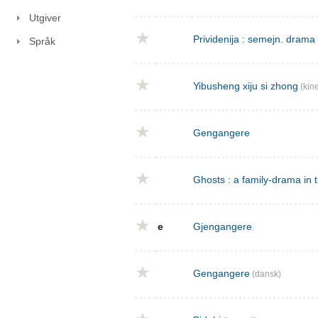
Utgiver
Prividenija : semejn. drama 
Språk
Yibusheng xiju si zhong
(kine
Gengangere
Ghosts : a family-drama in 
e
Gjengangere
Gengangere
(dansk)