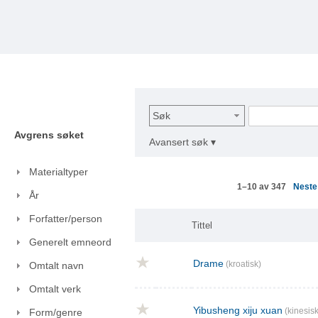
Søk
Avgrens søket
Avansert søk ▾
Materialtyper
Nest
1–10 av 347
År
Forfatter/person
Tittel
Generelt emneord
Drame
(kroatisk)
Omtalt navn
Omtalt verk
Yibusheng xiju xuan
(kinesisk
Form/genre