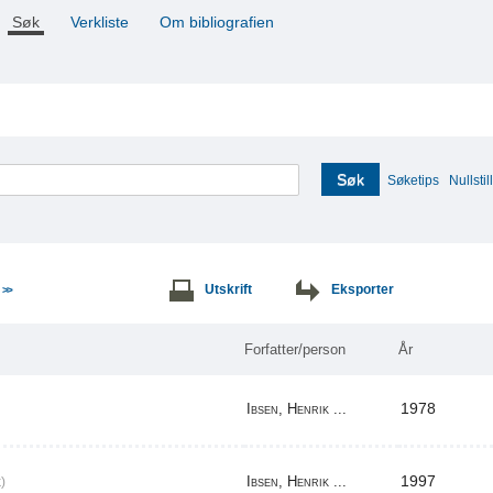
Søk
Verkliste
Om bibliografien
Søk
Søketips
Nullstill
e
Utskrift
Eksporter
>>
Forfatter/person
År
1978
Ibsen, Henrik ...
1997
Ibsen, Henrik ...
)