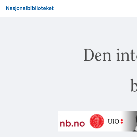
Den int
b