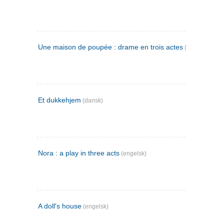
Une maison de poupée : drame en trois actes
(fransk)
Et dukkehjem
(dansk)
Nora : a play in three acts
(engelsk)
A doll's house
(engelsk)