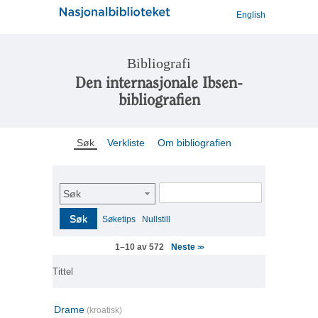
English
Bibliografi
Den internasjonale Ibsen-
bibliografien
Søk
Verkliste
Om bibliografien
Søk
Søk
Søketips
Nullstill
Neste
1–10 av 572
>>
Tittel
Drame
(kroatisk)