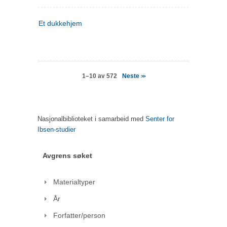
Et dukkehjem
Neste
1–10 av 572
>>
Nasjonalbiblioteket i samarbeid med
Senter for
Ibsen-studier
Avgrens søket
Materialtyper
År
Forfatter/person