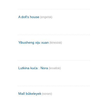
A doll's house
(engelsk)
Yibusheng xiju xuan
(kinesisk)
Lutkina kuća : Nora
(kroatisk)
Malî bûkeleyek
(sorani)