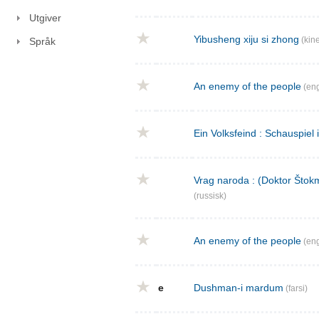
Utgiver
Yibusheng xiju si zhong
(kine
Språk
An enemy of the people
(eng
Ein Volksfeind : Schauspiel 
Vrag naroda : (Doktor Štokm
(russisk)
An enemy of the people
(eng
e
Dushman-i mardum
(farsi)