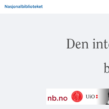
Den int
b