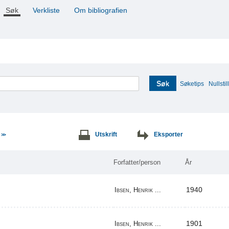
Søk
Verkliste
Om bibliografien
Søk
Søketips
Nullstill
e
Utskrift
Eksporter
>>
Forfatter/person
År
1940
Ibsen, Henrik ...
1901
Ibsen, Henrik ...