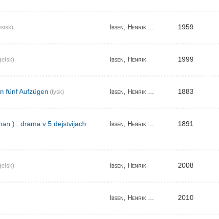
1959
Ibsen, Henrik ...
sisk)
1999
Ibsen, Henrik
elsk)
in fünf Aufzügen
1883
Ibsen, Henrik ...
(tysk)
an ) : drama v 5 dejstvijach
1891
Ibsen, Henrik ...
2008
Ibsen, Henrik
elsk)
2010
Ibsen, Henrik ...