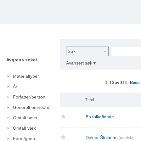
Søk
Avgrens søket
Avansert søk ▾
Materialtyper
Nest
1–10 av 324
År
Forfatter/person
Tittel
Generelt emneord
En folkefiende
Omtalt navn
Omtalt verk
Doktor Štokman
(russisk)
Form/genre