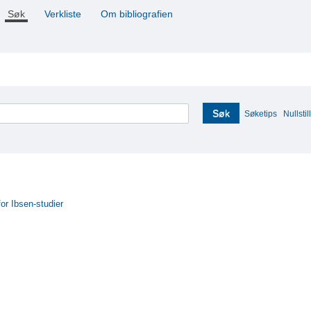
Søk
Verkliste
Om bibliografien
Søk
Søketips
Nullstill
for Ibsen-studier