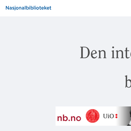
Den int
b