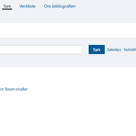
Søk
Verkliste
Om bibliografien
Søk
Søketips
Nullstill
for Ibsen-studier