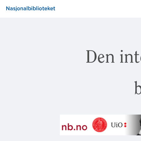
Den int
b