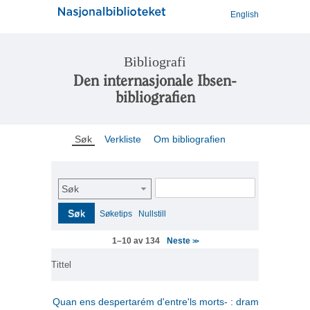
English
Bibliografi
Den internasjonale Ibsen-
bibliografien
Søk
Verkliste
Om bibliografien
Søk
Søk
Søketips
Nullstill
Neste
1–10 av 134
>>
Tittel
Quan ens despertarém d'entre'ls morts- : drama en tres