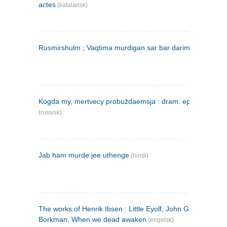
actes
(katalansk)
Rusmirshulm ; Vaqtima murdigan sar bar darim
(farsi)
Kogda my, mertvecy probuždaemsja : dram. epilog v 3 d
(russisk)
Jab ham murde jee uthenge
(hindi)
The works of Henrik Ibsen : Little Eyolf, John Gabriel
Borkman, When we dead awaken
(engelsk)