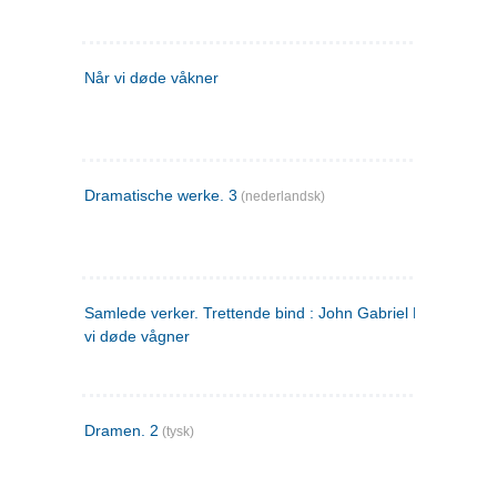
Når vi døde våkner
Dramatische werke. 3
(nederlandsk)
Samlede verker. Trettende bind : John Gabriel Borkman ; 
vi døde vågner
Dramen. 2
(tysk)