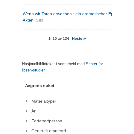
Wenn wir Toten erwachen : ein dramatischer Epilog in drei
Akten
(tysk)
Neste
1–10 av 134
>>
Nasjonalbiblioteket i samarbeid med
Senter for
Ibsen-studier
Avgrens søket
Materialtyper
År
Forfatter/person
Generelt emneord