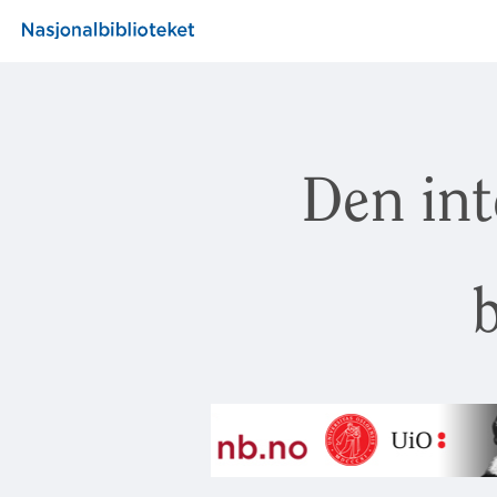
Den int
b