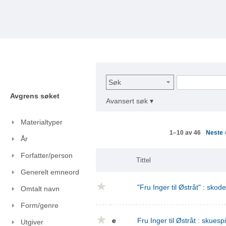
Søk
Avgrens søket
Avansert søk ▾
Materialtyper
Neste
1–10 av 46
År
Forfatter/person
Tittel
Generelt emneord
"Fru Inger til Østråt" : skod
Omtalt navn
Form/genre
e
Fru Inger til Østråt : skuespi
Utgiver