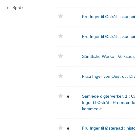
Språk
Fru Inger til Østråt : skuesp
Fru Inger til Østråt : skuesp
Sämtliche Werke : Volksaus
Frau Inger von Oestrot : Dr
e
Samlede digterverker. 1 : Ca
Inger til Østråt ; Hærmænd
kommedie
e
Fru Inger til Østeraad : his