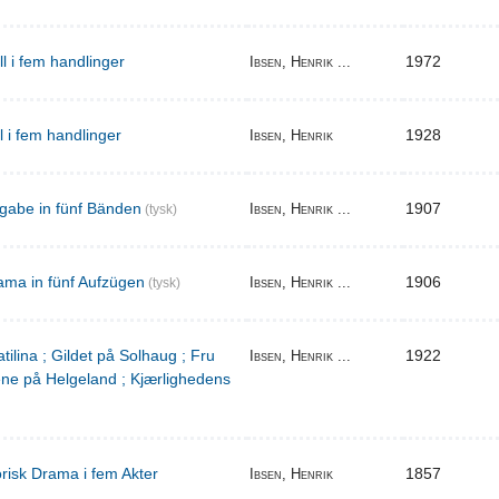
ill i fem handlinger
1972
Ibsen, Henrik ...
il i fem handlinger
1928
Ibsen, Henrik
gabe in fünf Bänden
1907
Ibsen, Henrik ...
(tysk)
ama in fünf Aufzügen
1906
Ibsen, Henrik ...
(tysk)
tilina ; Gildet på Solhaug ; Fru
1922
Ibsen, Henrik ...
ene på Helgeland ; Kjærlighedens
torisk Drama i fem Akter
1857
Ibsen, Henrik