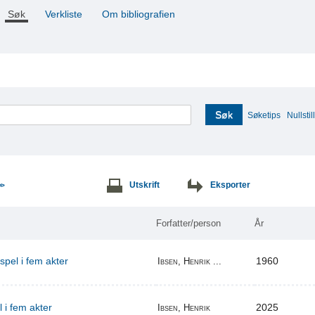
Søk
Verkliste
Om bibliografien
Søk
Søketips
Nullstill
Utskrift
Eksporter
>>
Forfatter/person
År
espel i fem akter
1960
Ibsen, Henrik ...
l i fem akter
2025
Ibsen, Henrik